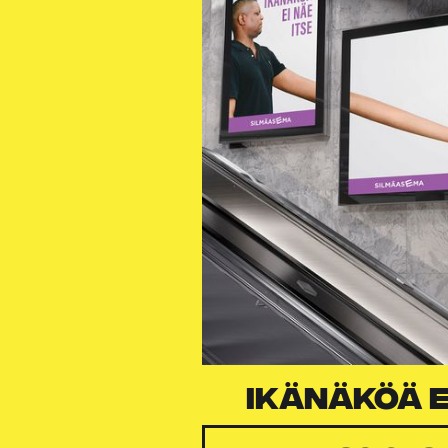
IKÄNÄKÖÄ E