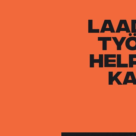
Laa
työ
hel
ka