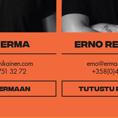
 ERMA
ERNO RE
nikainen.com
erno@ermar
751 32 72
+358(0)4
 ERMAAN
TUTUSTU R