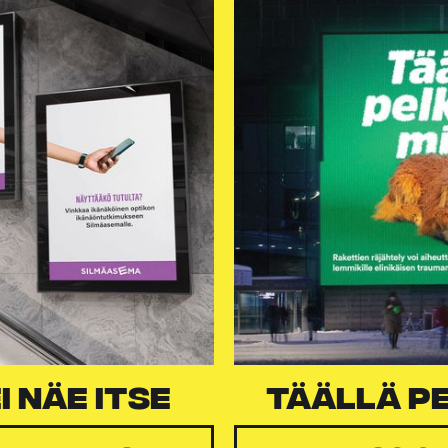
I NÄE ITSE
Täällä p