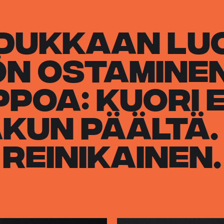
dukkaan lu
n ostamine
ppoa: kuori 
kun päältä.
reinikainen.