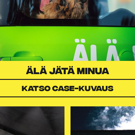
ÄLÄ JÄTÄ MINUA
Katso case-kuvaus