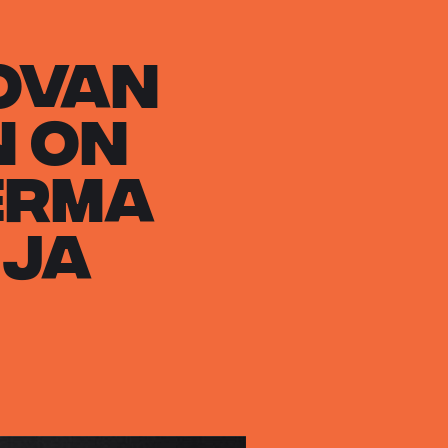
ovan
n on
erma
 Ja